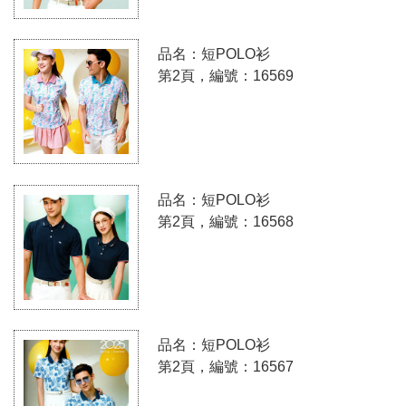
品名：短POLO衫
第2頁，編號：16569
品名：短POLO衫
第2頁，編號：16568
品名：短POLO衫
第2頁，編號：16567