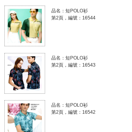
品名：短POLO衫
第2頁，編號：16544
品名：短POLO衫
第2頁，編號：16543
品名：短POLO衫
第2頁，編號：16542