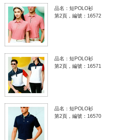
品名：短POLO衫
第2頁，編號：16572
品名：短POLO衫
第2頁，編號：16571
品名：短POLO衫
第2頁，編號：16570