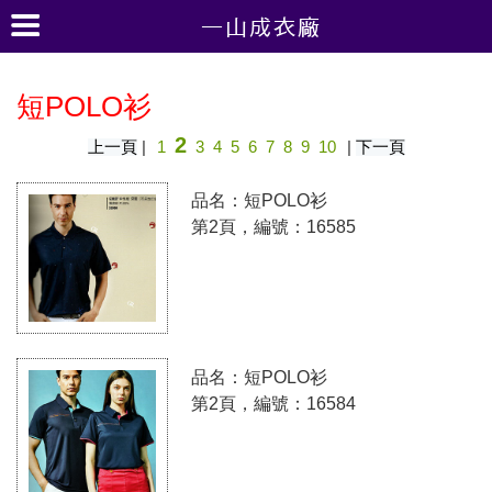
短POLO衫
2
上一頁
|
1
3
4
5
6
7
8
9
10
|
下一頁
品名：短POLO衫
第2頁，編號：16585
品名：短POLO衫
第2頁，編號：16584