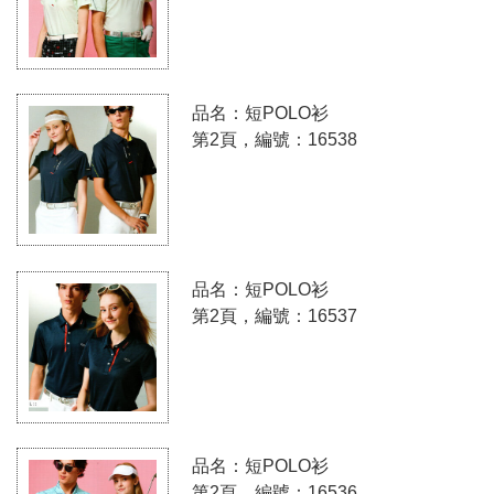
品名：短POLO衫
第2頁，編號：16538
品名：短POLO衫
第2頁，編號：16537
品名：短POLO衫
第2頁，編號：16536