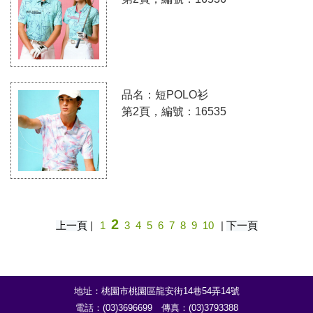
品名：短POLO衫
第2頁，編號：16535
2
上一頁
|
1
3
4
5
6
7
8
9
10
|
下一頁
地址：桃園市桃園區龍安街14巷54弄14號
電話：(03)3696699 傳真：(03)3793388