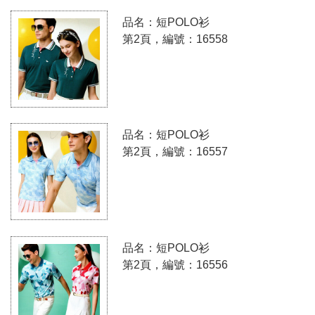
品名：短POLO衫
第2頁，編號：16558
品名：短POLO衫
第2頁，編號：16557
品名：短POLO衫
第2頁，編號：16556