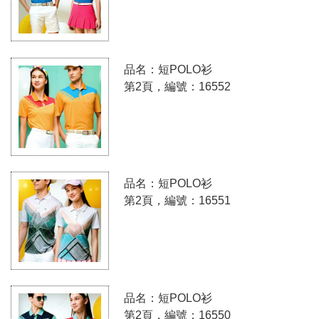
品名：短POLO衫
第2頁，編號：16552
品名：短POLO衫
第2頁，編號：16551
品名：短POLO衫
第2頁，編號：16550