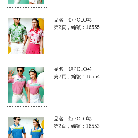
品名：短POLO衫
第2頁，編號：16555
品名：短POLO衫
第2頁，編號：16554
品名：短POLO衫
第2頁，編號：16553