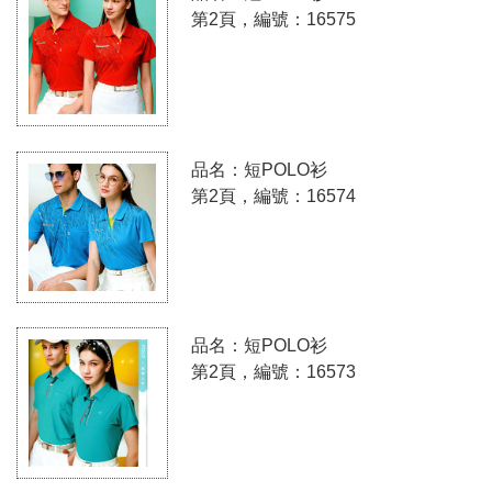
第2頁，編號：16575
品名：短POLO衫
第2頁，編號：16574
品名：短POLO衫
第2頁，編號：16573