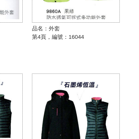
品名：外套
第4頁，編號：16044