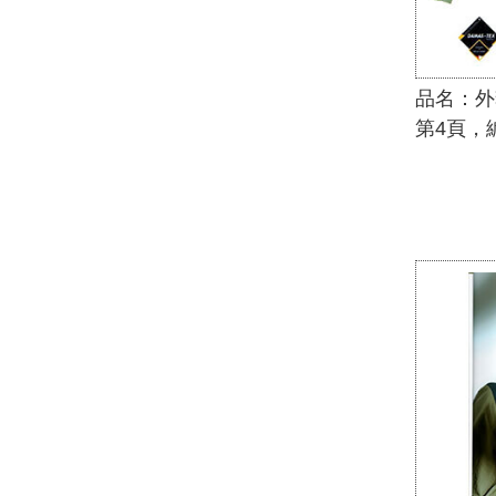
品名：外
第4頁，編