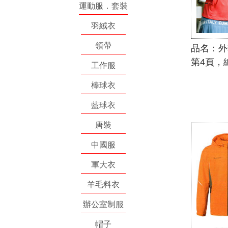
運動服．套裝
羽絨衣
領帶
品名：外
第4頁，編
工作服
棒球衣
藍球衣
唐裝
中國服
軍大衣
羊毛料衣
辦公室制服
帽子