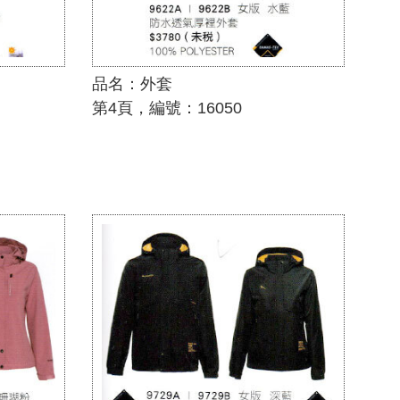
品名：外套
第4頁，編號：16050