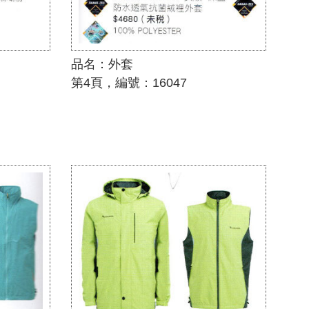
品名：外套
第4頁，編號：16047