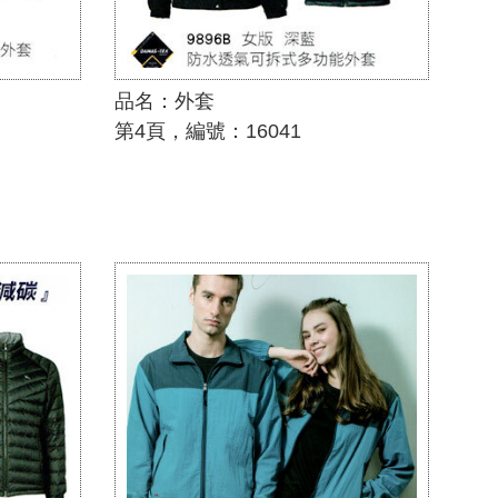
品名：外套
第4頁，編號：16041