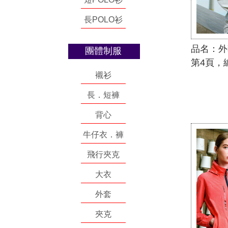
長POLO衫
品名：外
團體制服
第4頁，編
襯衫
長．短褲
背心
牛仔衣．褲
飛行夾克
大衣
外套
夾克