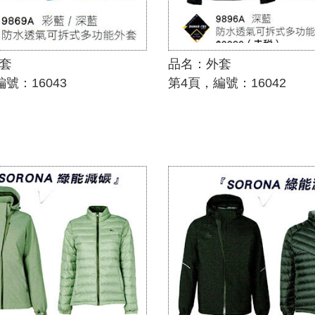
套
品名：外套
號：16043
第4頁，編號：16042